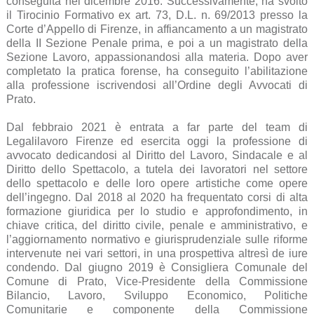
conseguita nel dicembre 2016. Successivamente, ha svolto
il Tirocinio Formativo ex art. 73, D.L. n. 69/2013 presso la
Corte d’Appello di Firenze, in affiancamento a un magistrato
della II Sezione Penale prima, e poi a un magistrato della
Sezione Lavoro, appassionandosi alla materia. Dopo aver
completato la pratica forense, ha conseguito l’abilitazione
alla professione iscrivendosi all’Ordine degli Avvocati di
Prato.
Dal febbraio 2021 è entrata a far parte del team di
Legalilavoro Firenze ed esercita oggi la professione di
avvocato dedicandosi al Diritto del Lavoro, Sindacale e al
Diritto dello Spettacolo, a tutela dei lavoratori nel settore
dello spettacolo e delle loro opere artistiche come opere
dell’ingegno. Dal 2018 al 2020 ha frequentato corsi di alta
formazione giuridica per lo studio e approfondimento, in
chiave critica, del diritto civile, penale e amministrativo, e
l’aggiornamento normativo e giurisprudenziale sulle riforme
intervenute nei vari settori, in una prospettiva altresì de iure
condendo. Dal giugno 2019 è Consigliera Comunale del
Comune di Prato, Vice-Presidente della Commissione
Bilancio, Lavoro, Sviluppo Economico, Politiche
Comunitarie e componente della Commissione