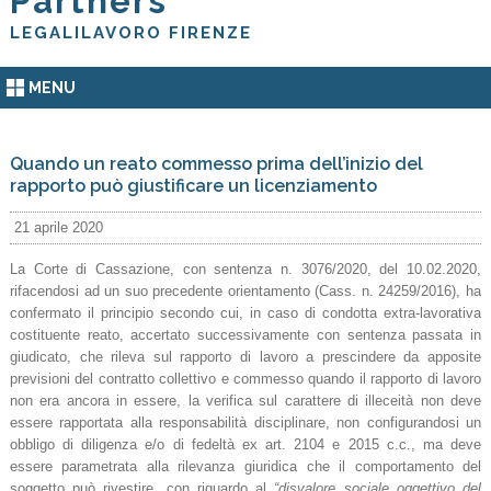
Partners
LEGALILAVORO FIRENZE
MENU
Quando un reato commesso prima dell’inizio del
rapporto può giustificare un licenziamento
21 aprile 2020
La Corte di Cassazione, con sentenza n. 3076/2020, del 10.02.2020,
rifacendosi ad un suo precedente orientamento (Cass. n. 24259/2016), ha
confermato il principio secondo cui, in caso di condotta extra-lavorativa
costituente reato, accertato successivamente con sentenza passata in
giudicato, che rileva sul rapporto di lavoro a prescindere da apposite
previsioni del contratto collettivo e commesso quando il rapporto di lavoro
non era ancora in essere, la verifica sul carattere di illeceità non deve
essere rapportata alla responsabilità disciplinare, non configurandosi un
obbligo di diligenza e/o di fedeltà ex art. 2104 e 2015 c.c., ma deve
essere parametrata alla rilevanza giuridica che il comportamento del
soggetto può rivestire, con riguardo al
“disvalore sociale oggettivo del